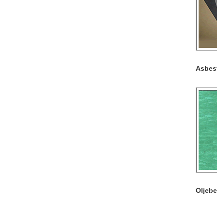
Asbes
Oljeb