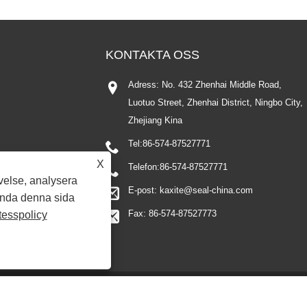
KONTAKTA OSS
Adress: No. 432 Zhenhai Middle Road,
Luotuo Street, Zhenhai District, Ningbo City,
Zhejiang Kina
Tel:
86-574-87527771
X
Telefon:
86-574-87527771
velse, analysera
E-post:
kaxite@seal-china.com
ända denna sida
Fax: 86-574-87527773
tesspolicy
irallindade packningar, expanderade grafitpackningar, ringfogspackningar, PTFE-pa