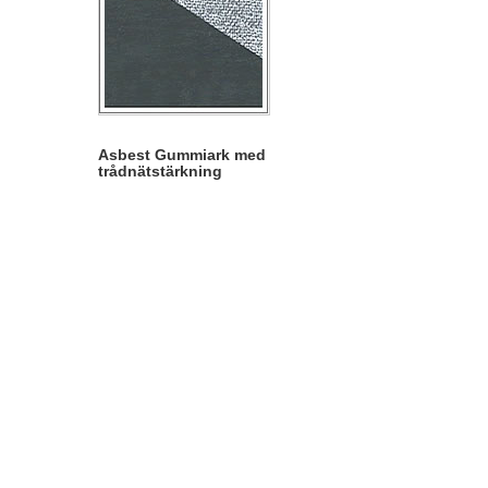
Asbest Gummiark med
trådnätstärkning