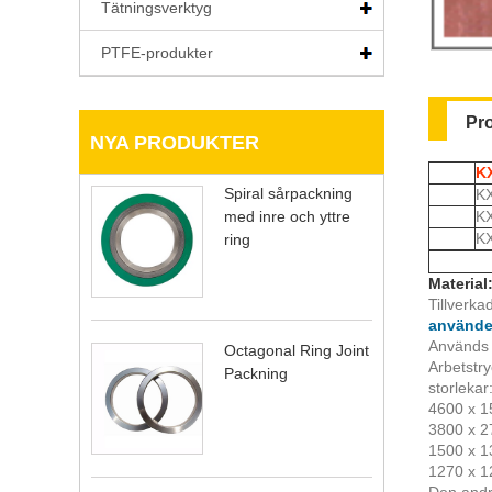
Tätningsverktyg
PTFE-produkter
Pr
NYA PRODUKTER
K
Spiral sårpackning
KX
med inre och yttre
KX
KX
ring
Material
Tillverka
använde
Används f
Octagonal Ring Joint
Arbetstr
Packning
storlekar
4600 x 1
3800 x 2
1500 x 1
1270 x 1
Den andra