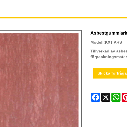
Asbestgummiark
Modell:KXT ARS
Tillverkad av asbe
förpackningsmateria
Skicka förfråg
Facebook
X
Wh