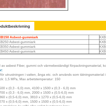
oduktbeskrivning
XB150 Asbest-gummiark
KXB
B250 Asbest-gummiark
KXB
B350 Asbest-gummiark
KXB
B450 Asbest-gummiark
KXB
:
d av asbest Fiber, gummi och värmebeständigt förpackningsmaterial, kom
r:
ör utrustningen i vatten, ånga etc. och används som tätningsmaterial i
yck: 1,5 MPa, Max arbetstemperatur: 150
:
500 x (0,3 - 6,0) mm, 4100 x 1500 x (0,3 - 6,0) mm
700 x (0,3 - 6,0) mm, 2000 x 1500 x (0,5-6,0) mm
360 x (0,5-6,0) mm, 3810 x 1270 x (0,5-6,0) mm
270 x (0,5-6,0) mm, 1500 x 1500 x (0,5-6,0) mm
 storleken är valfri eller enligt kundernas krav.