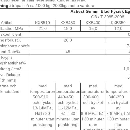
ning:
i träpall på ca 1000 kg, 2000kgs netto vardera.
Asbest Gummi Blad Fysisk E
GB / T 3985-2008
Artikel
KXB510
KXB450
KXB400
KXB350
lfasthet MPa
21,0
18,0
15,0
12,0
gskoefficient
0
ngsförlust%
28,0
sionshastighet%
7
und Rate%
45
Krypa
ngshastighet%
itet g / cm3
1,6
ve läckage
5
/ (h.mm)]
ärme och
med
med
med
med
ckmotstånd
temperaturen
temperaturen
temperaturen
temperature
500-510
440-450
390-400
340-350
och trycket
och trycket
och trycket
och trycket
13-14MPa,
11-12MPa,
av
av
Håll i 30
Håll i 30
8-9 MPa, håll
7-8 MPa, hål
minuter utan
minuter utan
i 30 minuter
i 30 minuter
punktering
punktering
utan
utan
punktering
punktering