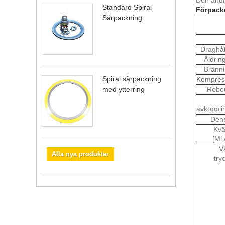
Standard Spiral
Förpack
Sårpackning
Draghål
Åldrin
Bränni
Spiral sårpackning
Kompres
med ytterring
Rebo
avkoppli
Dens
Kvä
[Ml 
V
Alla nya produkter
try