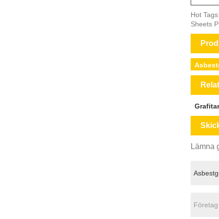
Hot Tags
Sheets P
Prod
Asbest
Rela
Grafita
Skic
Lämna gä