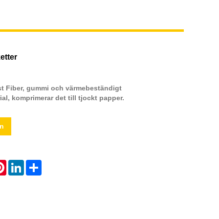
etter
st Fiber, gummi och värmebeständigt
l, komprimerar det till tjockt papper.
an
atsApp
Pinterest
LinkedIn
Share