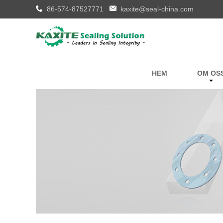
86-574-87527771
kaxite@seal-china.com
HEM
OM OS