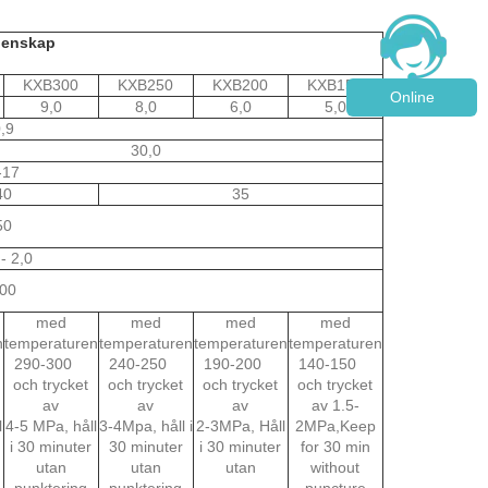
genskap
KXB300
KXB250
KXB200
KXB150
Online
9,0
8,0
6,0
5,0
,9
30,0
-17
40
35
50
 - 2,0
00
med
med
med
med
n
temperaturen
temperaturen
temperaturen
temperaturen
290-300
240-250
190-200
140-150
och trycket
och trycket
och trycket
och trycket
av
av
av
av 1.5-
l
4-5 MPa, håll
3-4Mpa, håll i
2-3MPa, Håll
2MPa,Keep
i 30 minuter
30 minuter
i 30 minuter
for 30 min
utan
utan
utan
without
punktering
punktering
puncture