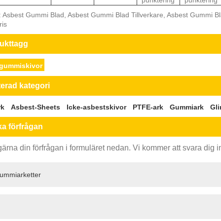
: Asbest Gummi Blad, Asbest Gummi Blad Tillverkare, Asbest Gummi B
ris
ukttagg
gummiskivor
terad kategori
rk
Asbest-Sheets
Icke-asbestskivor
PTFE-ark
Gummiark
Gl
ka förfrågan
rna din förfrågan i formuläret nedan. Vi kommer att svara dig 