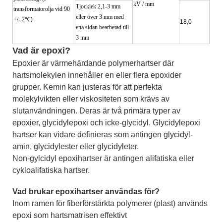
kV / mm
Tjocklek 2,1-3 mm
transformatorolja vid 90
eller över 3 mm med
+/- 2
℃)
18,0
ena sidan bearbetad till
3 mm
Vad är epoxi?
Epoxier är värmehärdande polymerhartser där
hartsmolekylen innehåller en eller flera epoxider
grupper. Kemin kan justeras för att perfekta
molekylvikten eller viskositeten som krävs av
slutanvändningen. Deras är två primära typer av
epoxier, glycidylepoxi och icke-glycidyl. Glycidylepoxi
hartser kan vidare definieras som antingen glycidyl-
amin, glycidylester eller glycidyleter.
Non-gylcidyl epoxihartser är antingen alifatiska eller
cykloalifatiska hartser.
Vad brukar epoxihartser användas för?
Inom ramen för fiberförstärkta polymerer (plast) används
epoxi som hartsmatrisen effektivt