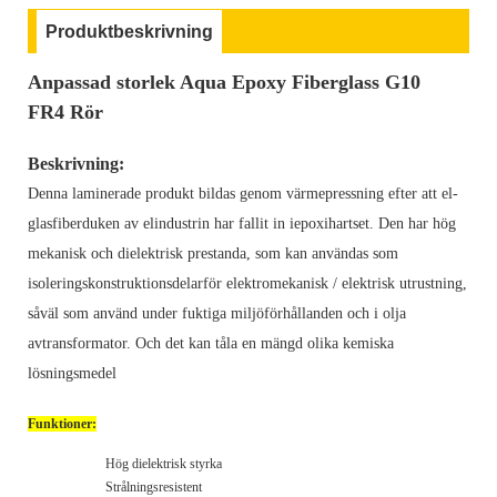
Produktbeskrivning
Anpassad storlek Aqua Epoxy Fiberglass G10
FR4
Rör
Beskrivning:
Denna laminerade produkt bildas genom värmepressning efter att el-
glasfiberduken av elindustrin har fallit in i
epoxihartset. Den har hög
mekanisk och dielektrisk prestanda, som kan användas som
isoleringskonstruktionsdelar
för elektromekanisk / elektrisk utrustning,
såväl som använd under fuktiga miljöförhållanden och i olja
av
transformator. Och det kan tåla en mängd olika kemiska
lösningsmedel
Funktioner:
Hög dielektrisk styrka
Strålningsresistent