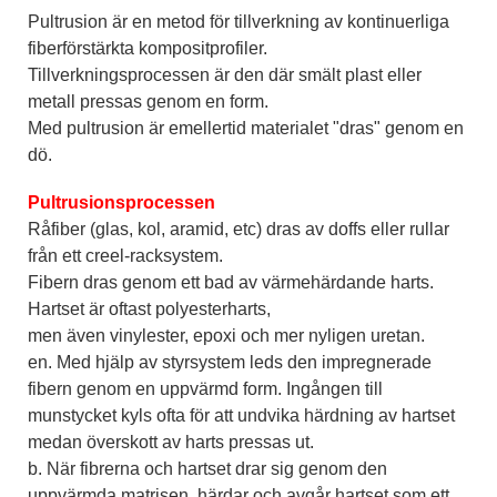
Pultrusion är en metod för tillverkning av kontinuerliga
fiberförstärkta kompositprofiler.
Tillverkningsprocessen är den där smält plast eller
metall pressas genom en form.
Med pultrusion är emellertid materialet "dras" genom en
dö.
Pultrusionsprocessen
Råfiber (glas, kol, aramid, etc) dras av doffs eller rullar
från ett creel-racksystem.
Fibern dras genom ett bad av värmehärdande harts.
Hartset är oftast polyesterharts,
men även vinylester, epoxi och mer nyligen uretan.
en. Med hjälp av styrsystem leds den impregnerade
fibern genom en uppvärmd form. Ingången till
munstycket kyls ofta för att undvika härdning av hartset
medan överskott av harts pressas ut.
b. När fibrerna och hartset drar sig genom den
uppvärmda matrisen, härdar och avgår hartset som ett