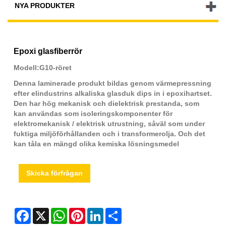
NYA PRODUKTER
Epoxi glasfiberrör
Modell:G10-röret
Denna laminerade produkt bildas genom värmepressning
efter elindustrins alkaliska glasduk dips in i epoxihartset.
Den har hög mekanisk och dielektrisk prestanda, som
kan användas som isoleringskomponenter för
elektromekanisk / elektrisk utrustning, såväl som under
fuktiga miljöförhållanden och i transformerolja. Och det
kan tåla en mängd olika kemiska lösningsmedel
Skicka förfrågan
Facebook
X
WhatsApp
Pinterest
LinkedIn
Share