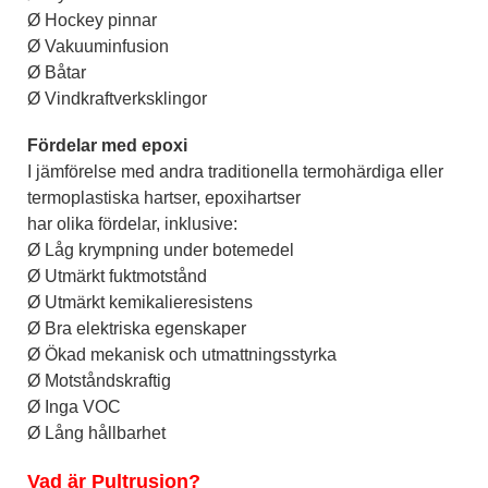
Ø Hockey pinnar
Ø Vakuuminfusion
Ø Båtar
Ø Vindkraftverksklingor
Fördelar med epoxi
I jämförelse med andra traditionella termohärdiga eller
termoplastiska hartser, epoxihartser
har olika fördelar, inklusive:
Ø Låg krympning under botemedel
Ø Utmärkt fuktmotstånd
Ø Utmärkt kemikalieresistens
Ø Bra elektriska egenskaper
Ø Ökad mekanisk och utmattningsstyrka
Ø Motståndskraftig
Ø Inga VOC
Ø Lång hållbarhet
Vad är Pultrusion?