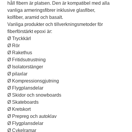
håll fibern är platsen. Den är kompatibel med alla
vanliga armeringsfibrer inklusive glasfiber,
kolfiber, aramid och basalt.
Vanliga produkter och tillverkningsmetoder för
fiberförstärkt epoxi är:
Ø Tryckkärl
Ø Rör
Ø Rakethus
Ø Fritidsutrustning
Ø Isolatorstänger
Ø pilaxlar
Ø Kompressionsgjutning
Ø Flygplansdelar
Ø Skidor och snowboards
Ø Skateboards
Ø Kretskort
Ø Prepreg och autoklav
Ø Flygplansdelar
Ø Cykelramar