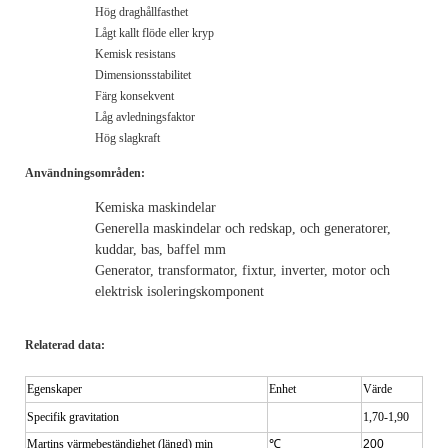
Hög draghållfasthet
Lågt kallt flöde eller kryp
Kemisk resistans
Dimensionsstabilitet
Färg konsekvent
Låg avledningsfaktor
Hög slagkraft
Användningsområden:
Kemiska maskindelar
Generella maskindelar och redskap, och generatorer,
kuddar, bas, baffel mm
Generator, transformator, fixtur, inverter, motor och
elektrisk isoleringskomponent
Relaterad data:
Egenskaper
Enhet
Värde
Specifik gravitation
1,70-1,90
Martins värmebeständighet (längd) min
℃
200