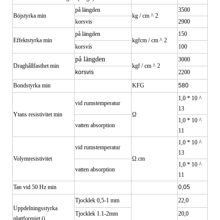
på längden
3500
Böjstyrka min
kg / cm ^ 2
korsvis
2900
på längden
150
Effektstyrka min
kgfcm / cm ^ 2
korsvis
100
på längden
3000
Draghållfasthet min
kgf / cm ^ 2
korsvis
2200
Bondstyrka min
KFG
580
1,0 * 10 ^
vid rumstemperatur
13
Ytans resistivitet min
Ω
1,0 * 10 ^
vatten absorption
11
1,0 * 10 ^
vid rumstemperatur
13
Volymresistivitet
Ω.cm
1,0 * 10 ^
vatten absorption
11
Tan vid 50 Hz min
0,05
Tjocklek 0,5-1 mm
22,0
Uppdelningsstyrka
Tjocklek 1.1-2mm
20,0
plattformigt (i