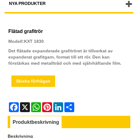
NYA PRODUKTER
Flätad grafitrör
Modell:KXT 1830
Det flätade expanderade grafitröret är tillverkat av
expanderat grafitgarn, format till ett rör. Den kan
förstärkas med metalltråd och med självhäftande film.
Skicka förfrågan
Facebook
X
WhatsApp
Pinterest
LinkedIn
Share
Produktbeskrivning
Beskrivning