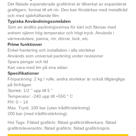
Det flätade expanderade grafitröret är tillverkat av expanderat
grafitgarn, format till ett rör. Den kan förstärkas med metalltråd
och med självhäftande film.
Typiska Användningsområden
Som en ändlös packningsremsa för kärl och flänsar med
extrem ojämn hög temperatur och högt tryck. Används i
värmeväxlare, panna, rör, dörrar, lock, etc.
Prime funktioner
Enkel hantering och installation i alla storlekar
Används som universal packning under revisioner
Spara pengar och tid
Kan vara med lim på ena sidan.
Specifikationer
Förpackning: 2 kg / rulle, andra storlekar är också tillgängliga
på förfrågan
Storlek: 1/2 '' upp till 5 ''
Temperatur: -240 upp till +550 ° C
PH: 0 ~ 14
Max. Tryck: 100 bar (utan trådförstärkning)
200 bar (med trådförstärkning).
Hot Tags: Flätad grafitrör, flätad grafitrörtillverkare, flätad
grafitrörleverantör, flätad grafitrör, flätad grafitrörspris