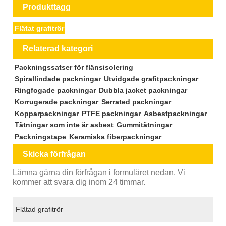
Produkttagg
Flätat grafitrör
Relaterad kategori
Packningssatser för flänsisolering
Spirallindade packningar
Utvidgade grafitpackningar
Ringfogade packningar
Dubbla jacket packningar
Korrugerade packningar
Serrated packningar
Kopparpackningar
PTFE packningar
Asbestpackningar
Tätningar som inte är asbest
Gummitätningar
Packningstape
Keramiska fiberpackningar
Skicka förfrågan
Lämna gärna din förfrågan i formuläret nedan. Vi
kommer att svara dig inom 24 timmar.