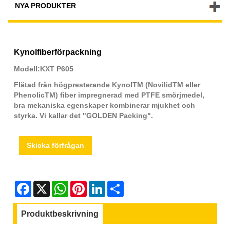
NYA PRODUKTER
Kynolfiberförpackning
Modell:KXT P605
Flätad från högpresterande KynolTM (NovilidTM eller
PhenolicTM) fiber impregnerad med PTFE smörjmedel,
bra mekaniska egenskaper kombinerar mjukhet och
styrka. Vi kallar det "GOLDEN Packing".
Skicka förfrågan
Facebook
X
WhatsApp
Pinterest
LinkedIn
Share
Produktbeskrivning