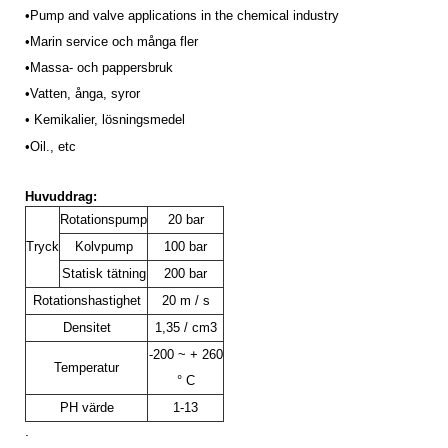
•Pump and valve applications in the chemical industry
•Marin service och många fler
•Massa- och pappersbruk
•
Vatten, ånga, syror
• Kemikalier, lösningsmedel
•Oil
., etc
Huvuddrag:
Rotationspump
20 bar
Tryck
Kolvpump
100 bar
Statisk tätning
200 bar
Rotationshastighet
20 m / s
Densitet
1,35 / cm3
-200 ~ + 260
Temperatur
° C
PH värde
1-13
.