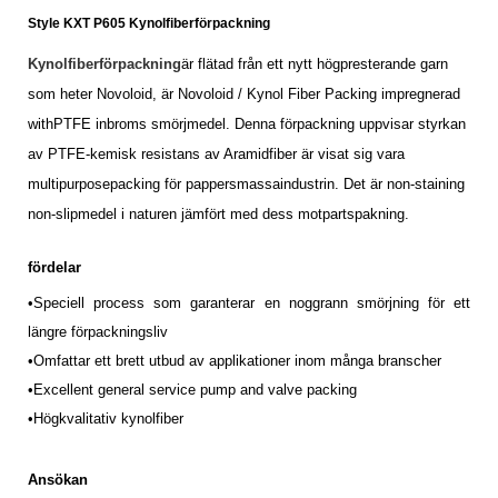
Style KXT P605 Kynolfiberförpackning
Kynolfiberförpackning
är flätad från ett nytt högpresterande garn
som heter Novoloid, är Novoloid / Kynol Fiber Packing impregnerad
withPTFE inbroms smörjmedel. Denna förpackning uppvisar styrkan
av PTFE-kemisk resistans av Aramidfiber är visat sig vara
multipurposepacking för pappersmassaindustrin. Det är non-staining
non-slipmedel i naturen jämfört med dess motpartspakning.
fördelar
•Speciell process som garanterar en noggrann smörjning för ett
längre förpackningsliv
•
Omfattar ett brett utbud av applikationer inom många branscher
•Excellent general service pump and valve packing
•Högkvalitativ kynolfiber
Ansökan